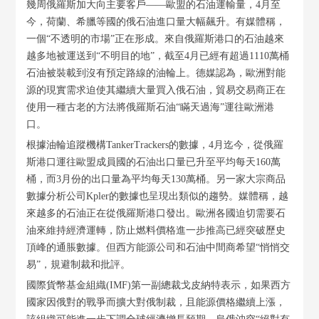
幾周俄羅斯加大向主要客戶——歐盟的石油運輸量，4月至
今，荷蘭、希臘等國的俄石油進口量大幅飆升。有媒體稱，
一個“不透明的市場”正在形成。來自俄羅斯港口的石油越來
越多地被運送到“不明目的地”，截至4月已經有超過1110萬桶
石油被裝載到沒有預定路線的油輪上。德媒認為，歐洲對能
源的現實需求迫使其繼續大量買入俄石油，貿易交易商正在
使用一種古老的方法將俄羅斯石油“瞞天過海”運往歐洲港
口。
根據油輪追蹤機構TankerTrackers的數據，4月迄今，從俄羅
斯港口運往歐盟成員國的石油出口量已升至平均每天160萬
桶，而3月份的出口量為平均每天130萬桶。另一家大宗商品
數據分析公司Kpler的數據也呈現出類似的趨勢。媒體稱，越
來越多的石油正在從俄羅斯港口發出。歐洲各國迫切需要石
油來維持經濟運轉，防止燃料價格進一步推高已經突破歷史
頂峰的通脹數據。但西方能源公司和石油中間商希望“悄悄交
易”，規避制裁和批評。
國際貨幣基金組織(IMF)第一副總裁戈皮納特表示，如果西方
國家因俄對的戰爭而擴大對俄制裁，且能源價格繼續上漲，