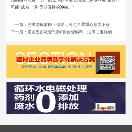
該組織可能進一步下調全球經濟增長預期。烏俄沖突“絕對有
可能”成為一場“長期僵持的沖突。”
上一篇：需求端疲軟向上傳導，有色金屬重心整體下移
下一篇：美國巴西歐盟3億噸糧食變燃料，油價助推糧價