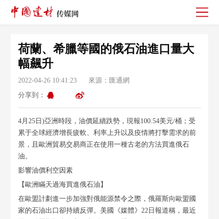
荷蘭、希臘等國的俄石油進口量大
幅飆升
2022-04-26 10:41:23 來源：匯通網
分享到：
4月25日)亞洲時段，油價延續跌勢，現報100.54美元/桶；受
累于全球經濟增長疲軟、利率上升以及疫情將打擊需求的前
景，且歐洲貿易交易商正在使用一種古老的方法買進俄石
油。
影響油價利空因素
【歐洲瞞天過海買進俄石油】
在歐盟計劃進一步加強對俄能源禁令之際，俄羅斯向歐盟國
家的石油出口卻持續反彈。美國《媒體》22日報道稱，最近