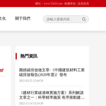
網址：www.53sf3.com
收藏本站
設為首頁
文化
關于我們
熱門資訊
圍繞碳排放做文章·《中國建筑材料工業
碳排放報告(2020年度)》發布
2021-03-25 12:44:58
《建材行業碳達峰實施方案》系列解讀
文章之一：科學精準施策 有序推動建材
行業碳達峰
2022-11-14 13:24:39