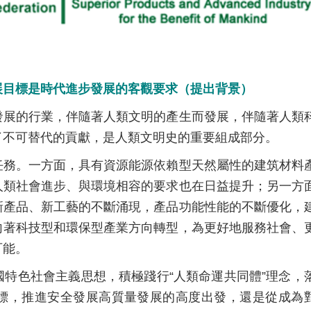
展目標是時代進步發展的客觀要求（提出背景）
展的行業，伴隨著人類文明的產生而發展，伴隨著人類
了不可替代的貢獻，是人類文明史的重要組成部分。
務。一方面，具有資源能源依賴型天然屬性的建筑材料
人類社會進步、與環境相容的要求也在日益提升；另一方
新產品、新工藝的不斷涌現，產品功能性能的不斷優化，
向著科技型和環保型產業方向轉型，為更好地服務社會、
可能。
色社會主義思想，積極踐行“人類命運共同體”理念，
目標，推進安全發展高質量發展的高度出發，還是從成為