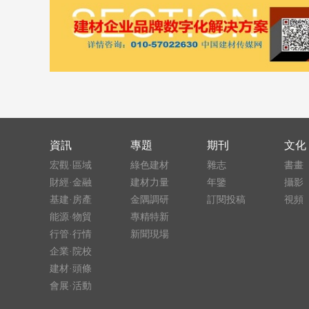
資訊
專題
期刊
文化
宏觀·區域
綠色建材
雜志
書畫
財經·金融
建材力量
年鑒
攝影
基建·房產
金隅調研
訂閱投稿
視頻
能源·物貿
專精特新
行管·行情
新聞現場
企業·院校
建材·頭條
會展·活動