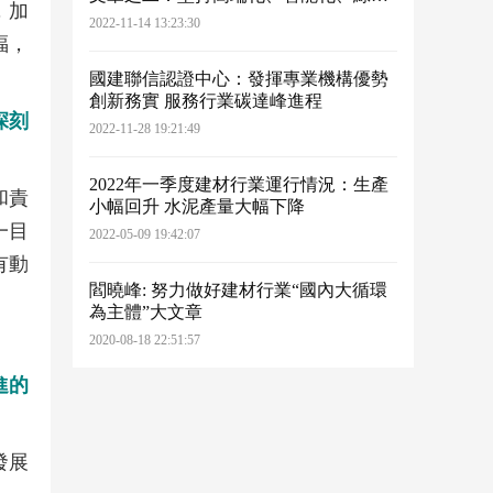
，加
化，為建材行業“雙碳”發展貢獻玻璃力
2022-11-14 13:23:30
量
福，
國建聯信認證中心：發揮專業機構優勢
創新務實 服務行業碳達峰進程
深刻
2022-11-28 19:21:49
2022年一季度建材行業運行情況：生產
和責
小幅回升 水泥產量大幅下降
一目
2022-05-09 19:42:07
有動
閻曉峰: 努力做好建材行業“國內大循環
為主體”大文章
2020-08-18 22:51:57
進的
發展