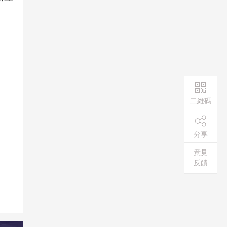
二維碼
分享
意見
反饋