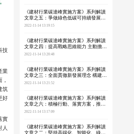
《建材行業碳達峰實施方案》系列解讀
文章之五：爭做綠色低碳可持續發展的
行業先鋒
2022-11-14 13:19:15
《建材行業碳達峰實施方案》系列解讀
文章之四：提高戰略思維能力 主動擔當
科技
國企責任 爭當建材行業碳達峰工作排頭
2022-11-14 13:20:48
兵
《建材行業碳達峰實施方案》系列解讀
產業
文章之三：全面貫徹新發展理念 構建建
面，
材行業綠色低碳循環發展體系
2022-11-14 13:21:52
建筑
更好
《建材行業碳達峰實施方案》系列解讀
文章之六：積極行動、落實方案，推動
水泥工業實現高質量達峰
2022-11-14 13:17:09
落實
《建材行業碳達峰實施方案》系列解讀
對人
文章之二：堅持高端化、智能化、綠色