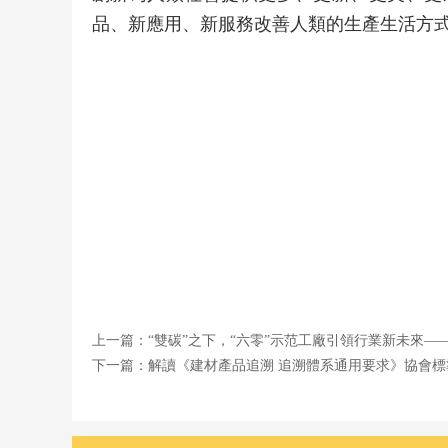
品、新應用、新服務改善人類的生產生活方
上一篇：“雙碳”之下，“六零”示范工廠引領行業新未來—
下一篇：解讀《建材產品追溯 追溯體系通用要求》協會標