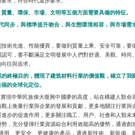
局要求，符合時代進步要求。
質量、環保、市場、文明等五個方面需要具備的特征。
同步，與標準提升吻合，與生態環境相容，與市場需
技術先進、性能優異，要做到質量上乘、安全可靠，要
場認可，要不斷滿足文明發展中人們對舒適、美觀、時尚
的向往與追求。
的終極目的，體現了建筑材料行業的價值觀，確立了我
造福的全球化定位。
實現中華民族偉大復興中國夢的高度，站在構建人類命
值觀上衡量行業與企業的發展和貢獻，更多地關注行業與
展進步的促進作用，更多關注職工、用戶、社會和人類未
優勢，充分發揮行業資源綜合利用效能高的優勢，通過創
適用、更安全、更健康的產品，通過新技術、新裝備、