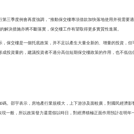
第三季度例會再度強調，“推動保交樓專項借款加快落地使用并視需要適
目的解決措施亦將不斷落實，保交樓工作有望取得更多實質性進展。
，保交樓是一個托底政策，并不足以產生大量全新的、增量的投資，但
形成投資量的，建議投資者不過分高估短期保交樓政策的作用，也不低估
碼。邵宇表示，房地產行業規模大，上下游涉及面較廣，對國民經濟影
”表現一般，所以政策發力還需假以時日，對經濟積極正面作用預計在明年