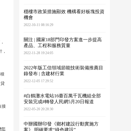
穩樓市政策措施顯效 機構看好板塊投資
機會
2022-10-11 08:16:29
關注 | 國家18部門印發方案進一步提高
求，
產品、工程和服務質量
計，
2022-11-28 19:24:05
2022年版工信領域節能技術裝備推薦目
錄發布 | 含建材行業
公積
2022-12-05 17:29:52
金貸
#白鶴灘水電站16臺百萬千瓦機組全部
安裝完成#轉發人民網5月20日報道
在接
2022-05-20 20:28:30
中辦國辦印發《鄉村建設行動實施方
總監
案》 明確要求“綠色建設”