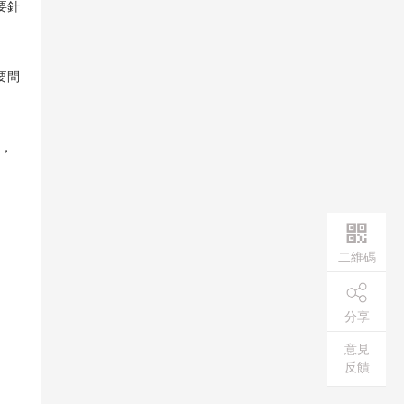
要針
要問
，
二維碼
分享
意見
反饋