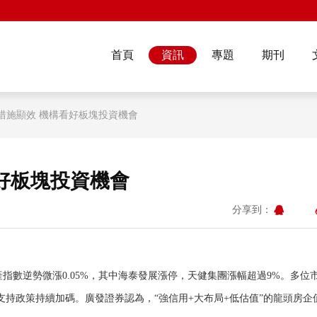
首頁
資訊
專題
期刊
措施顯效 機構看好板塊投資機會
好板塊投資機會
分享到：
產指數逆勢微漲0.05%，其中海泰發展漲停，天健集團漲幅超過9%。多位
持政策持續加碼。廣發證券認為，“強信用+大布局+低估值”的龍頭房企