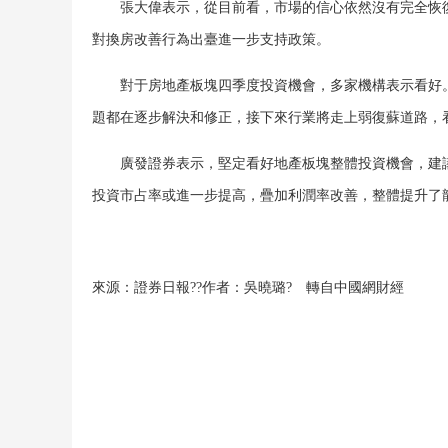
張大偉表示，從目前看，市場的信心依然沒有完全恢復
對換房改善行為出臺進一步支持政策。
對于房地產板塊四季度投資機會，多家機構表示看好。
題都在逐步解決和修正，接下來行業將走上弱復蘇道路，
廣發證券表示，堅定看好地產板塊整體投資機會，建議提
投資市占率或進一步提高，疊加利潤率改善，整體提升了龍
來源：證券日報
??
作者：吳曉璐? 轉自中國網財經