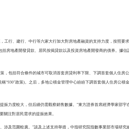
，工行、建行、中行等六家大行加大對房地產融資的支持力度，按照要
式包括房地產開發貸款、居民按揭貸款以及投資房地產開發商的債券。據估
策，包括符合條件的城市可取消首套房貸利率下限、下調首套個人住房
稱“930”政策)。之后，多地公積金管理中心紛紛下調首套個人住房公積
塊提振力度較大，但后續仍需觀察銷售數據。”東方證券首席經濟學家邵宇
需要關注對居民需求的提振效果。
涉及范圍較廣。”談及上述支持舉措，中指研究院指數事業部市場研究