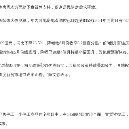
住房需求方面給予實質性支持，促進居民購房需求釋放。
偉測算，年內各地房地產調控已經超過835次(2021年同期只有482
億元，同比下降26.5%，降幅較8月份收窄6.2個百分點；前9個月百強
，市場銷售在5月份觸底后，降幅已連續4個月持續小幅回升，景氣度逐漸恢復
望情緒仍在，前期政策顯效仍需時間，若多項政策持續疊加發力，各地配
季度新房市場或逐漸企穩。”陳文靜表示。
已售停工、半停工商品住宅項目中，有145個項目實現全面、實質性復工
成果。