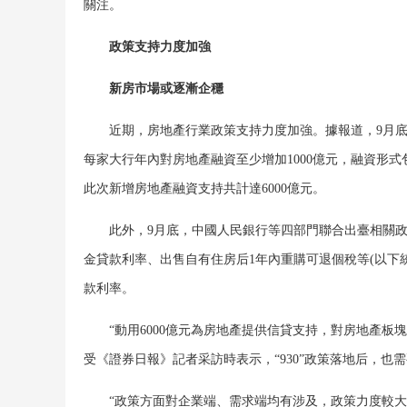
關注。
政策支持力度加強
新房市場或逐漸企穩
近期，房地產行業政策支持力度加強。據報道，9月底
每家大行年內對房地產融資至少增加1000億元，融資形
此次新增房地產融資支持共計達6000億元。
此外，9月底，中國人民銀行等四部門聯合出臺相關政
金貸款利率、出售自有住房后1年內重購可退個稅等(以下統
款利率。
“動用6000億元為房地產提供信貸支持，對房地產板
受《證券日報》記者采訪時表示，“930”政策落地后，也
“政策方面對企業端、需求端均有涉及，政策力度較大、