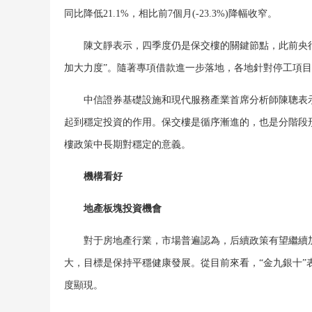
同比降低21.1%，相比前7個月(-23.3%)降幅收窄。
陳文靜表示，四季度仍是保交樓的關鍵節點，此前央行
加大力度”。隨著專項借款進一步落地，各地針對停工項
中信證券基礎設施和現代服務產業首席分析師陳聰表示
起到穩定投資的作用。保交樓是循序漸進的，也是分階段
樓政策中長期對穩定的意義。
機構看好
地產板塊投資機會
對于房地產行業，市場普遍認為，后續政策有望繼續加
大，目標是保持平穩健康發展。從目前來看，“金九銀十
度顯現。