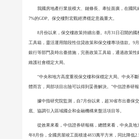
我國房地產行業規模大、鏈條長、牽扯面廣，在國民經濟中
7%的GDP。保交樓對宏觀經濟穩定意義重大。
8月份以來，保交樓政策持續出臺。8月31日召開的國
工具箱，靈活運用階段性信貸政策和保交樓專項借款。9月
銀行等部門及時出臺措施，完善政策工具箱，通過政策性
維護社會穩定大局。
“中央和地方高度重視保交樓和保穩定大局。中央不斷
體而言，局部項目出險可以得到妥善解決。”中信證券研
據中指研究院監測，自7月份以來，超30省市出臺保交
底、協調引入區域國企和金融機構來盤活項目等。
從效果來看，中信證券研報稱，總體來看，中央及地方陸
年8月份，全國房屋竣工面積達4833萬平方米，同比降低2.5