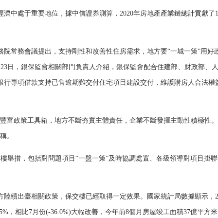
處于重要地位，據中信證券測算，2020年房地產產業鏈總計貢獻了17
務院常務會議提出，支持剛性和改善性住房需求，地方要“一城一策”用好
23日，銀保監會相關部門負責人介紹，銀保監會配合住建部、財政部、
銀行專項借款支持已售逾期難交付住宅項目建設交付，維護購房人合法權
豐富政策工具箱，地方不斷夯實主體責任，企業不斷發揮主動性積極性。
報稱。
樓舉措，包括對問題項目“一盤一策”及時協調處置、各級領導對項目掛聯
續出臺相關政策，保交樓已經取得一定效果。國家統計局數據顯示，20
%，相比7月份(-36.0%)大幅改善，今年前8個月房屋竣工面積37億平方