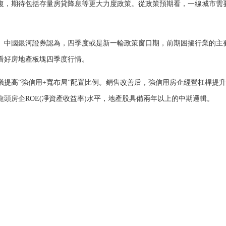
，期待包括存量房貸降息等更大力度政策。從政策預期看，一線城市需
中國銀河證券認為，四季度或是新一輪政策窗口期，前期困擾行業的主
看好房地產板塊四季度行情。
高“強信用+寬布局”配置比例。銷售改善后，強信用房企經營杠桿提升
頭房企ROE(凈資產收益率)水平，地產股具備兩年以上的中期邏輯。