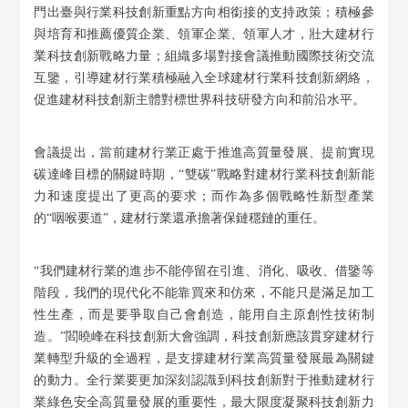
門出臺與行業科技創新重點方向相銜接的支持政策；積極參
與培育和推薦優質企業、領軍企業、領軍人才，壯大建材行
業科技創新戰略力量；組織多場對接會議推動國際技術交流
互鑒，引導建材行業積極融入全球建材行業科技創新網絡，
促進建材科技創新主體對標世界科技研發方向和前沿水平。
會議提出，當前建材行業正處于推進高質量發展、提前實現
碳達峰目標的關鍵時期，“雙碳”戰略對建材行業科技創新能
力和速度提出了更高的要求；而作為多個戰略性新型產業
的“咽喉要道”，建材行業還承擔著保鏈穩鏈的重任。
“我們建材行業的進步不能停留在引進、消化、吸收、借鑒等
階段，我們的現代化不能靠買來和仿來，不能只是滿足加工
性生產，而是要爭取自己會創造，能用自主原創性技術制
造。”閻曉峰在科技創新大會強調，科技創新應該貫穿建材行
業轉型升級的全過程，是支撐建材行業高質量發展最為關鍵
的動力。全行業要更加深刻認識到科技創新對于推動建材行
業綠色安全高質量發展的重要性，最大限度凝聚科技創新力