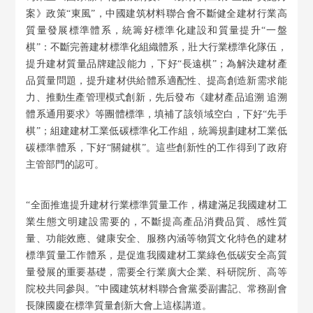
案》政策“東風”，中國建筑材料聯合會不斷健全建材行業高
質量發展標準體系，統籌好標準化建設和質量提升“一盤
棋”：不斷完善建材標準化組織體系，壯大行業標準化隊伍，
提升建材質量品牌建設能力，下好“長遠棋”；為解決建材產
品質量問題，提升建材供給體系適配性、提高創造新需求能
力、推動生產管理模式創新，先后發布《建材產品追溯 追溯
體系通用要求》等團體標準，填補了該領域空白，下好“先手
棋”；組建建材工業低碳標準化工作組，統籌規劃建材工業低
碳標準體系，下好“關鍵棋”。這些創新性的工作得到了政府
主管部門的認可。
“全面推進提升建材行業標準質量工作，構建滿足我國建材工
業生態文明建設需要的，不斷提高產品消費品質、感性質
量、功能效應、健康安全、服務內涵等物質文化特色的建材
標準質量工作體系，是促進我國建材工業綠色低碳安全高質
量發展的重要基礎，需要全行業廣大企業、科研院所、高等
院校共同參與。”中國建筑材料聯合會黨委副書記、常務副會
長陳國慶在標準質量創新大會上這樣講道。