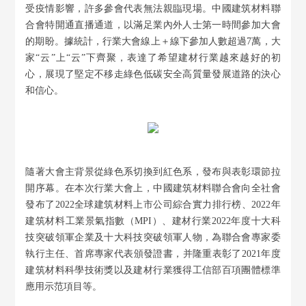
受疫情影響，許多參會代表無法親臨現場。中國建筑材料聯
合會特開通直播通道，以滿足業內外人士第一時間參加大會
的期盼。據統計，行業大會線上＋線下參加人數超過7萬，大
家“云”上“云”下齊聚，表達了希望建材行業越來越好的初
心，展現了堅定不移走綠色低碳安全高質量發展道路的決心
和信心。
隨著大會主背景從綠色系切換到紅色系，發布與表彰環節拉
開序幕。在本次行業大會上，中國建筑材料聯合會向全社會
發布了2022全球建筑材料上市公司綜合實力排行榜、2022年
建筑材料工業景氣指數（MPI）、建材行業2022年度十大科
技突破領軍企業及十大科技突破領軍人物，為聯合會專家委
執行主任、首席專家代表頒發證書，并隆重表彰了2021年度
建筑材料科學技術獎以及建材行業獲得工信部百項團體標準
應用示范項目等。