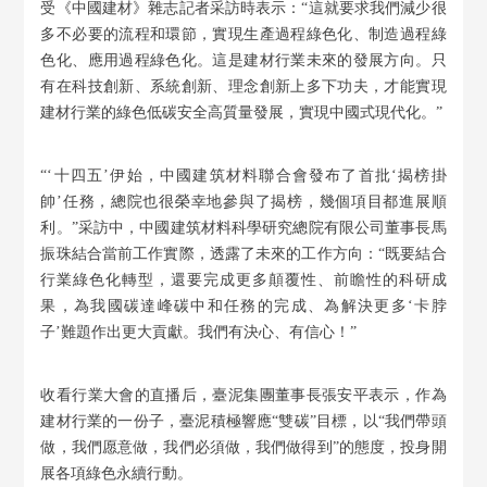
受《中國建材》雜志記者采訪時表示：“這就要求我們減少很
多不必要的流程和環節，實現生產過程綠色化、制造過程綠
色化、應用過程綠色化。這是建材行業未來的發展方向。只
有在科技創新、系統創新、理念創新上多下功夫，才能實現
建材行業的綠色低碳安全高質量發展，實現中國式現代化。”
“‘十四五’伊始，中國建筑材料聯合會發布了首批‘揭榜掛
帥’任務，總院也很榮幸地參與了揭榜，幾個項目都進展順
利。”采訪中，中國建筑材料科學研究總院有限公司董事長馬
振珠結合當前工作實際，透露了未來的工作方向：“既要結合
行業綠色化轉型，還要完成更多顛覆性、前瞻性的科研成
果，為我國碳達峰碳中和任務的完成、為解決更多‘卡脖
子’難題作出更大貢獻。我們有決心、有信心！”
收看行業大會的直播后，臺泥集團董事長張安平表示，作為
建材行業的一份子，臺泥積極響應“雙碳”目標，以“我們帶頭
做，我們愿意做，我們必須做，我們做得到”的態度，投身開
展各項綠色永續行動。