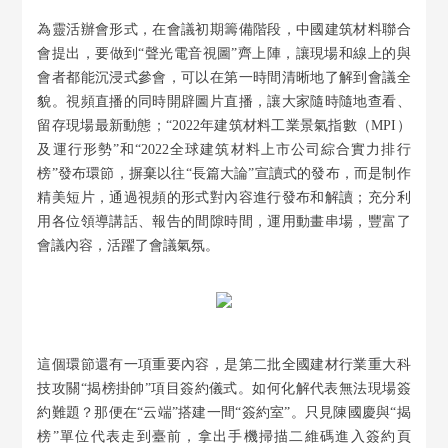
為靈活辦會形式，在會議初期籌備階段，中國建筑材料聯合
會提出，要做到“聲光電音視圖”齊上陣，讓現場和線上的與
會者都能沉浸式參會，可以在第一時間清晰地了解到會議全
貌。視頻直播的同時開辟圖片直播，讓大家隨時隨地查看、
留存現場最新動態；“2022年建筑材料工業景氣指數（MPI）
及運行形勢”和“2022全球建筑材料上市公司綜合實力排行
榜”發布環節，摒棄以往“長篇大論”宣讀式的發布，而是制作
精美短片，通過視頻的形式對內容進行發布和解讀；充分利
用各位領導講話、報告的間隙時間，運用動畫串場，豐富了
會議內容，活躍了會議氣氛。
這個環節還有一項重要內容，是第二批全國建材行業重大科
技攻關“揭榜掛帥”項目簽約儀式。如何化解代表無法現場簽
約難題？那便在“云端”搭建一間“簽約室”。只見陳國慶與“揭
榜”單位代表走到臺前，拿出手機掃描二維碼進入簽約頁