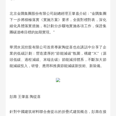
北京金隅集團股份有限公司副總經理王肇嘉介紹：“金隅集團
下一步將積極落實《實施方案》要求，全面對標對表，深化
細化具體落實措施，有計劃分步驟地實施各項工作，保證集
團碳達峰目標的如期實現。”
華潤水泥控股有限公司首席專家陶從喜也在講話中分享了企
業的低碳計劃：營造濃厚的“節能減碳”氛圍，構建“3C”（源
頭低碳、過程減碳、末端去碳）節能減排體系，不斷加大節
能減碳投入，研發、應用和推廣節能減碳新技術、新裝備。
彭壽 王肇嘉 陶從喜
針對中國建筑材料聯合會提出的折疊式建筑概念，彭壽在接