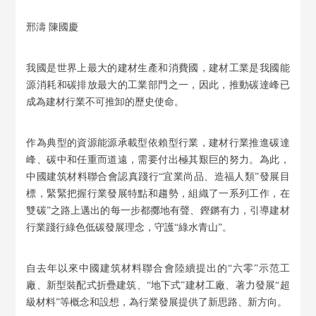
邢濤 陳國慶
我國是世界上最大的建材生產和消費國，建材工業是我國能
源消耗和碳排放最大的工業部門之一，因此，推動碳達峰已
成為建材行業不可推卸的歷史使命。
作為典型的資源能源承載型依賴型行業，建材行業推進碳達
峰、碳中和任重而道遠，需要付出極其艱巨的努力。為此，
中國建筑材料聯合會認真踐行“宜業尚品、造福人類”發展目
標，緊緊把握行業發展特點和趨勢，組織了一系列工作，在
雙碳”之路上邁出的每一步都擲地有聲、鏗鏘有力，引導建材
行業踐行綠色低碳發展理念，守護“綠水青山”。
自去年以來中國建筑材料聯合會陸續提出的“六零”示范工
廠、新型裝配式折疊建筑、“地下式”建材工廠、著力發展“超
級材料”等概念和設想，為行業發展提供了新思路、新方向。