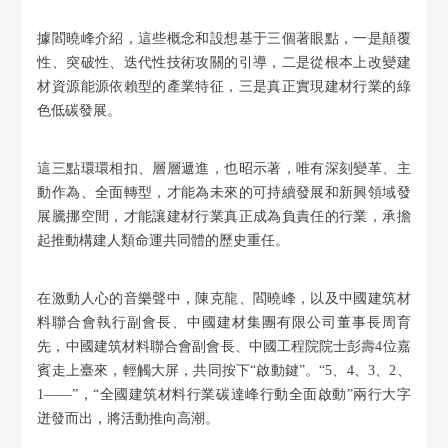
據閻曉峰介紹，這些概念和設想基于三個著眼點，一是顛覆
性、突破性、迭代性技術攻關的引導，二是從根本上改變建
材資源能源依賴型的產業特征，三是真正實現建材行業的綠
色低碳發展。
這三點環環相扣、層層遞進，也昭示著，唯有深刻變革、主
動作為、全面轉型，才能為未來的可持續發展和新興領域發
展騰挪空間，才能讓建材行業真正成為負責任的行業，承擔
起推動構建人類命運共同體的歷史重任。
在激動人心的音樂聲中，陳克龍、閻曉峰，以及中國建筑材
料聯合會執行副會長、中國建材集團有限公司董事長周育
先，中國建筑材料聯合會副會長、中國工程院院士彭壽4位嘉
賓走上臺來，輕觸大屏，共同按下“啟動鍵”。“5、4、3、2、
1——”，“全國建筑材料行業碳達峰行動全面啟動”兩行大字
迸發而出，將活動推向高潮。