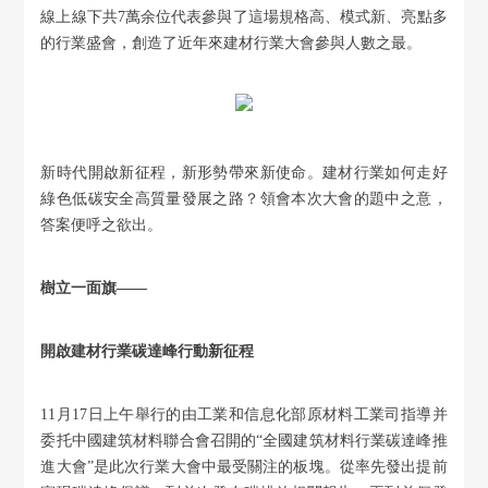
線上線下共7萬余位代表參與了這場規格高、模式新、亮點多
的行業盛會，創造了近年來建材行業大會參與人數之最。
新時代開啟新征程，新形勢帶來新使命。建材行業如何走好
綠色低碳安全高質量發展之路？領會本次大會的題中之意，
答案便呼之欲出。
樹立一面旗——
開啟建材行業碳達峰行動新征程
11月17日上午舉行的由工業和信息化部原材料工業司指導并
委托中國建筑材料聯合會召開的“全國建筑材料行業碳達峰推
進大會”是此次行業大會中最受關注的板塊。從率先發出提前