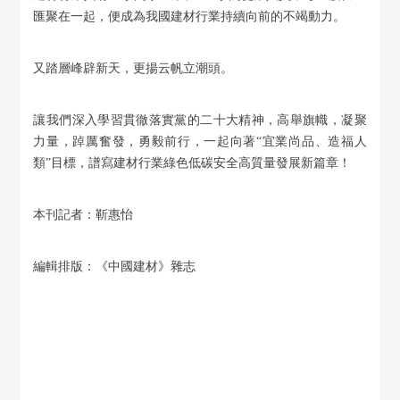
匯聚在一起，便成為我國建材行業持續向前的不竭動力。
又踏層峰辟新天，更揚云帆立潮頭。
讓我們深入學習貫徹落實黨的二十大精神，高舉旗幟，凝聚
力量，踔厲奮發，勇毅前行，一起向著“宜業尚品、造福人
類”目標，譜寫建材行業綠色低碳安全高質量發展新篇章！
本刊記者：靳惠怡
編輯排版：《中國建材》雜志