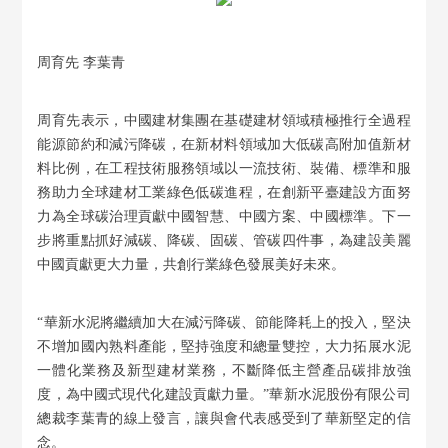
周育先 李葉青
周育先表示，中國建材集團在基礎建材領域積極推行全過程
能源節約和減污降碳，在新材料領域加大低碳高附加值新材
料比例，在工程技術服務領域以一流技術、裝備、標準和服
務助力全球建材工業綠色低碳進程，在創新平臺建設方面努
力為全球碳治理貢獻中國智慧、中國方案、中國標準。下一
步將重點抓好減碳、降碳、固碳、管碳四件事，為建設美麗
中國貢獻更大力量，共創行業綠色發展美好未來。
“華新水泥將繼續加大在減污降碳、節能降耗上的投入，堅決
不增加國內熟料產能，堅持強度和總量雙控，大力拓展水泥
一體化業務及新型建材業務，不斷降低主營產品碳排放強
度，為中國式現代化建設貢獻力量。”華新水泥股份有限公司
總裁李葉青的線上發言，讓與會代表感受到了華新堅定的信
念。