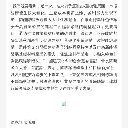
“我們既要看到，近年來，建材行業面臨多重復雜局面，市場
結構發生較大變化、生產成本明顯上漲、盈利能力出現下
降、節能降碳改造投入大且任務緊迫，在推進行業綠色低碳
安全高質量發展的進程中面臨著緊迫的轉型壓力；更要看
到，通過推進實施建材行業的碳減排、碳達峰，不僅能夠加
快出清落后產能，促進建材行業優化產業結構，改變能源結
構，還能夠充分發揮建材產業消納固廢特性以及作為新能源
發展基礎材料產業的潛力，促進建材行業進一步融入綠色低
碳循環經濟體系。”中國建筑材料聯合會黨委書記、會長閻曉
峰在大會主旨講話中表示，隨著碳達峰碳中和目標的推進，
以及相關技術進步的不斷加快，行業發展方式及相關標準將
不斷動態調整，最終會實現行業發展路徑的徹底轉變，建材
行業將成為支撐我國生態文明建設的重要力量。
陳克龍 閻曉峰