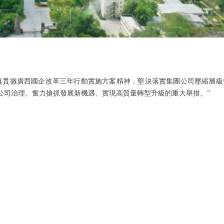
真貫徹廣西國企改革三年行動實施方案精神，堅決落實集團公司壓縮層級
公司治理、奮力搶抓發展新機遇、實現高質量轉型升級的重大舉措。”