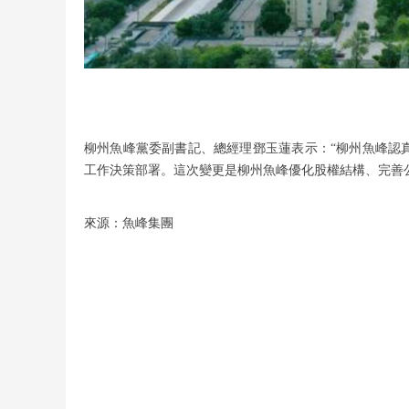
柳州魚峰黨委副書記、總經理鄧玉蓮表示：“柳州魚峰認
工作決策部署。這次變更是柳州魚峰優化股權結構、完善
來源：魚峰集團