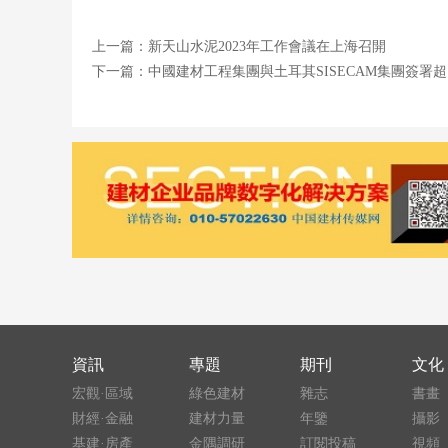
上一篇：新天山水泥2023年工作會議在上海召開
下一篇：中國建材工程集團與土耳其SISECAM集團簽署
資訊
專題
期刊
文化
宏觀·區域
綠色建材
雜志
書畫
財經·金融
建材力量
年鑒
攝影
基建·房產
金隅調研
訂閱投稿
視頻