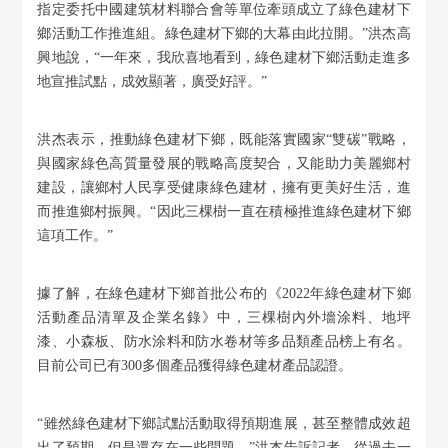
指定委托中國建筑材料聯合會等單位牽頭成立了綠色建材下
鄉活動工作推進組。綠色建材下鄉的大幕由此拉開。”洪杰高
興地說，“一年來，我欣喜地看到，綠色建材下鄉活動走進多
地宣推試點，成效顯著，廣受好評。”
洪杰表示，推動綠色建材下鄉，既能落實國家“雙碳”戰略，
與國家綠色高質量發展的戰略高度契合，又能助力美麗鄉村
建設，讓鄉村人民享受健康綠色建材，擁有更美好生活，進
而推進鄉村振興。“因此三棵樹一直在積極推進綠色建材下鄉
這項工作。”
據了解，在綠色建材下鄉首批公布的《2022年綠色建材下鄉
活動產品清單及企業名錄》中，三棵樹內外墻涂料、地坪
漆、小森板、防水涂料和防水卷材等多品類產品榜上有名。
目前公司已有300多個產品獲得綠色建材產品認證。
“雖然綠色建材下鄉試點活動取得預期進展，甚至整體成效超
出了預期，但是還存在一些問題。”洪杰告訴記者，從過去一