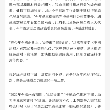
部分都是和建材行業相關的。我非常關注建材行業的綠色轉
型、健康可持續發展，因此今年提出了很多關于建材行業綠
色發展的建議。”今年是三棵樹涂料股份有限公司董事長、總
裁洪杰第11年參加全國兩會，此前他已連任兩屆全國人大代
表，今年首次以全國政協委員的身份履職，傳遞建材聲音。
“在今年全國兩會上，我帶來了6個提案，”洪杰在接受《中國
建材》雜志記者采訪時介紹，“其中包括完善舉措、深入推進
綠色建材下鄉活動，加快推動瓷磚膠應用，限制含鉛涂料使
用等內容。”
說起綠色建材下鄉，洪杰滔滔不絕，這是他近年來關注的話
題，也是三棵樹全力推進的一項工作。
“2022年全國兩會期間，我就提出了‘推動綠色建材下鄉，助
力美麗鄉村建設’的建議。會議結束不久，工信部等六部門就
聯合印發《關于開展2022年綠色建材下鄉活動的通知》，并