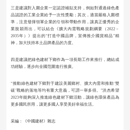
三是建議對入圍企業一定認證補貼支持，例如對通過綠色產
品認證的工業企業給予一次性獎勵；其次，適當嚴格入圍標
準，注意發揮領軍企業的引領和帶動作用，讓真正優秀的企
業脫穎而出，可以結合《擴大內需戰略規劃綱要（2022－
2035年）》提出的“打造中國品牌，宣傳推介國貨精品”精
神，加大扶持本土品牌產品的力度。
四是建議把綠色建材下鄉作為一項長期工作來推行，總結成
功經驗，逐步向全國范圍進行推廣。
“推動綠色建材下鄉對于建設美麗鄉村、擴大內需和推動‘雙
碳’戰略的落地等均有重大意義，可謂一舉多得。”洪杰希望
2023年能夠深入推進綠色建材下鄉活動，讓綠色環保產品為
更多國民所用，讓更多國人享受美好幸福生活。
采編：《中國建材》雜志