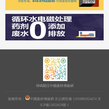
掃碼關注中國建材傳媒網
版權所有：
中國建材傳媒網 京公網安備 11010802024474
京
ICP備12052659號-1