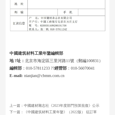
中
國建筑材料工業年鑒編輯部
地
?
址：
北京市海淀區三里河路
11號
（郵編
100831
）
編輯部
：
010-57811233 ??
經營部
：
010-56070041
E
-
mail
:
nianjian
@
cbmm
.
com
.
cn
上一篇：中國建材雜志社《2023年度部門預算批復》公示
下一篇：《中國建筑材料工業年鑒》（2022版） 征訂單