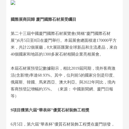
國際展商回歸 廈門國際石材展受矚目
第二十三屆中國廈門國際石材展覽會(簡稱“廈門國際石材
展”)6月5日至8日在廈門舉行。本屆展會總面積達170000平方
米，共計22個展廳，8大展區匯聚全球新品和主流產品，來自
40個國家和地區的1300多家石材相關企業亮相展會。
本屆石材展預登記數據顯示，相比2019屆同期，境外客商激
活(含新增)率達68.93%。其中，位列前5的國家分別是印度、
俄羅斯、韓國、馬來西亞、澳大利亞。與2022年同比，境內
客商預登記增幅約35%。 （來源： 中國新聞網、廈門日報
等）
9項目獲第六屆“華表杯”優質石材裝飾工程獎
6月5日，第六屆“華表杯”優質石材裝飾工程獎在廈門頒發，