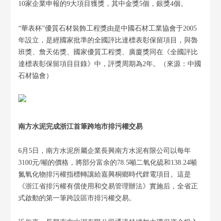
10家企業申報的9大項目獲獎，其中金獎5個，銀獎4個。
“華表杯”優質石材裝飾工程獎由是中國石材工業協會于2005
年設立，是經國家批準的全國評比達標表彰保留項目，與魯
班獎、詹天佑獎、國家優質工程獎、廣廈獎同在《全國評比
達標表彰保留項目目錄》中，評獎周期為2年。（來源：中國
石材協會）
南方水泥完成浙江首筆跨地市排污權交易
6月5日，南方水泥所屬企業長興南方水泥有限公司以每年
3100元/噸的價格，將部分富余的78.5噸二氧化硫和138.24噸
氮氧化物排污權指標轉讓給嘉興桐鄉時代鋰電項目。這是
《浙江省排污權有償使用和交易管理辦法》實施后，全省正
式啟動的第一筆跨設區市排污權交易。