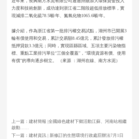
近年來，長興南方水泥有限公司通過持續加大環保資金投入
力度和技術創新，成功達到浙江省二階段超低排放標準，實
現減排二氧化硫78.5噸/年、氮氧化物1065.6噸/年。
據介紹，作為浙江省第一批排污權交易試點，湖州市已開展3
輪有償使用和交易，累計交易額8.45億元，累計發放排污權
抵押貸款3.3億元；同時，實現區縣區域、五項主要污染物指
標、重點工業排污單位“三個全覆蓋”，“環境資源有價、使用
有償”的導向逐步樹立。 （來源 ：湖州在線、南方水泥）
上一篇：建材簡報 |全國綠色建材下鄉活動江蘇、河南站相繼
啟動……
下一篇：建材資訊 | 新修訂的生態環境行政處罰辦法7月1日