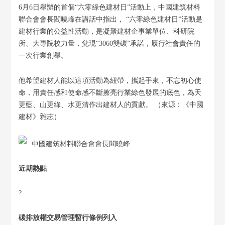
6月6日舉辦的首個“六零綠色建材日”活動上，中國建筑材料
聯合會會長閻曉峰在講話中指出， “六零綠色建材日”活動是
建材行業的公益性活動，是凝聚建材企事業單位、科研院
所、大專院校力量，兌現“3060雙碳”承諾，履行社會責任的
一次行業創舉。
他希望建材人能以這項活動為紐帶，攜起手來，不忘初心使
命，用責任感和使命感不斷擦亮行業綠色發展的底色，為天
更藍、山更綠、水更清作出建材人的貢獻。 （來源：《中國
建材》雜志）
中國建筑材料聯合會會長閻曉峰
近期熱點
?
碳排放權交易管理暫行條例列入