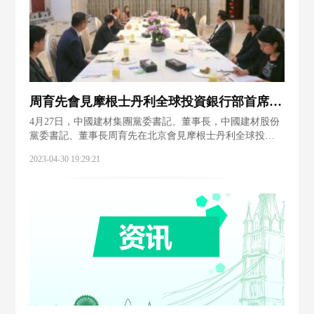
周育先會見摩根士丹利全球投資銀行部首席執行長Mark Eichorn一行
4月27日，中國建材集團黨委書記、董事長，中國建材股份
黨委書記、董事長周育先在北京會見摩根士丹利全球投資
銀行部首席執行長Mark Eichorn一行，雙方就全球經濟金融
2023-04-30 19:29:21
形勢、全球建材行業發展格局以及雙方未來國際化合作進
行了交流座談。中國建材