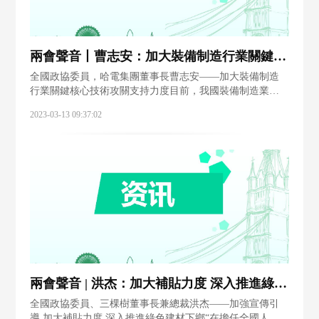
兩會聲音丨曹志安：加大裝備制造行業關鍵核心技術攻關支持力度
全國政協委員，哈電集團董事長曹志安——加大裝備制造
行業關鍵核心技術攻關支持力度目前，我國裝備制造業產
業體系完備，且不斷向中高端發展，正加速融入全球產業
2023-03-13 09:37:02
鏈，競爭力持續提升，但產業鏈仍然存在“卡脖子”短板問
題，加快增強裝備制造業產業鏈自主可控能
兩會聲音 | 洪杰：加大補貼力度 深入推進綠色建材下鄉
全國政協委員、三棵樹董事長兼總裁洪杰——加強宣傳引
導 加大補貼力度 深入推進綠色建材下鄉“在擔任全國人大