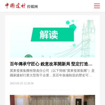
百年傳承守匠心 銳意改革開新局 堅定打造建材和冶金行業領先的智能系統集成綜合服務商
冀東發展集團有限責任公司（以下簡稱“冀東發展集團”）是
國家建材行業大型骨干企業，其百年裝備制造的歷史可追
溯到1910年，中國第一個水泥機械廠——唐山水泥機械廠
2023-05-23 12:28:56
誕生，打造了國內第一臺水泥旋窯、第一臺烘干機、第一
臺管磨、第一臺鄂式破碎機、第一臺