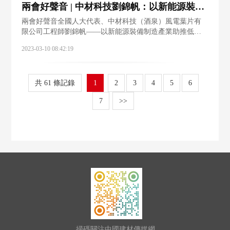
兩會好聲音 | 中材科技劉錦帆：以新能源裝備制造產業助推低碳轉型
兩會好聲音全國人大代表、中材科技（酒泉）風電葉片有
限公司工程師劉錦帆——以新能源裝備制造產業助推低碳
轉型第十四屆全國人大代表劉錦帆是中材科技（酒泉）風
2023-03-10 08:42:19
電葉片有限公司的一名工程師。2009年7月大學畢業后，她
來到中材酒泉從事風力發電新能源建設
共 61 條記錄
1
2
3
4
5
6
7
>>
掃碼關注中國建材傳媒網