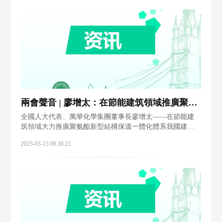
兩會聲音 | 廖增太：在節能建筑領域推廣聚氨酯新型結構保溫一體化體系
全國人大代表、萬華化學集團董事長廖增太——在節能建
筑領域大力推廣聚氨酯新型結構保溫一體化體系我國建筑
運行階段二氧化碳排放量達到22億噸，占據社會總碳排放
2023-03-13 09:38:21
比例20%以上。提升建筑節能水平已成為我國實現“雙碳”目
標的關鍵一環。對此，全國人大代表