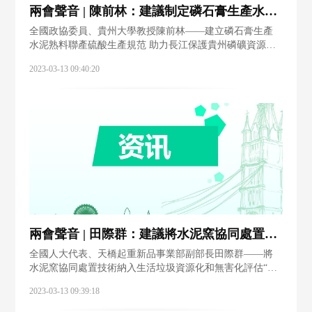
兩會聲音 | 陳前林：建議制定磷石膏生產水泥熟料聯產硫酸生產的相關規范
全國政協委員、貴州大學教授陳前林——建立磷石膏生產
水泥熟料聯產硫酸生產規范 助力長江保護貴州磷礦資源豐
富，是全國重要的磷肥及磷化工生產原材料基地。全國政
2023-03-13 09:40:20
協委員陳前林是一位材料化學工程領域的科研工作者，他
走訪調研了多家現代化工企業，將如何推進
兩會聲音 | 田際群：建議將水泥窯協同處置技術納入生活垃圾資源化和無害化評估
全國人大代表、天橋起重新品事業部副部長田際群——將
水泥窯協同處置技術納入生活垃圾資源化和無害化評估“作
為一名基層代表，深切地感受到國家和各級政府對制造業
2023-03-13 09:39:18
企業的重視、對普通一線工人的關愛。”全國人大代表、天
橋起重新品事業部副部長田際群說。今年