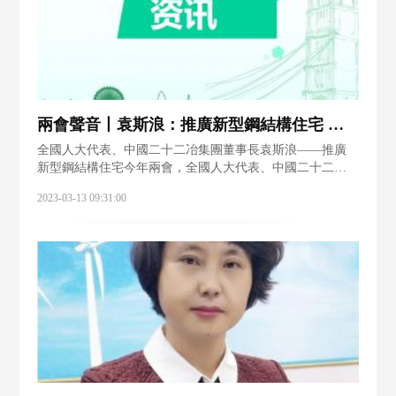
兩會聲音丨袁斯浪：推廣新型鋼結構住宅 促進建筑業和鋼鐵業深度融合
全國人大代表、中國二十二冶集團董事長袁斯浪——推廣
新型鋼結構住宅今年兩會，全國人大代表、中國二十二冶
集團有限公司黨委書記、董事長袁斯浪向大會提出建議，
2023-03-13 09:31:00
推廣新型鋼結構住宅，拓寬鋼鐵行業應用場景。 據悉，我
國鋼結構建筑在總建筑量中占比5%～7%