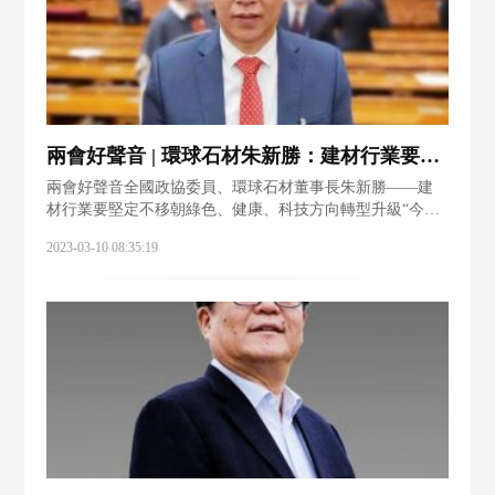
兩會好聲音 | 環球石材朱新勝：建材行業要堅定不移朝綠色、健康、科技方向轉型升級
兩會好聲音全國政協委員、環球石材董事長朱新勝——建
材行業要堅定不移朝綠色、健康、科技方向轉型升級“今年
政府工作報告提出，穩步推進節能降碳。統籌能源安全穩
2023-03-10 08:35:19
定供應和綠色低碳發展，科學有序推進碳達峰、碳中和。
作為建材從業者，我認為，這是行業的發展