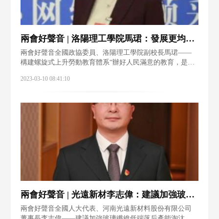
兩會好聲音 | 洛陽理工學院馬珺：發展更均衡更高質量的教育
兩會好聲音全國政協委員、洛陽理工學院副校長馬珺——
構建螺旋式上升勞動教育體系“辦好人民滿意的教育，是全
面建設社會主義現代化國家、順應廣大人民群眾對更好教
2023-03-10 08:41:10
育期盼的必然要求。新時代十年來，我國把教育擺在優先
發展的戰略地位，教育事業加快發展。”全
兩會好聲音 | 光遠新材李志偉：建議加強玻璃纖維低端落后產能淘汰執法力度
兩會好聲音全國人大代表、河南光遠新材料股份有限公司
董事長李志偉——建議加強玻璃纖維低端落后產能淘汰執