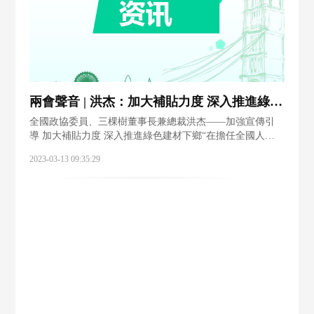
兩會聲音 | 洪杰：加大補貼力度 深入推進綠色建材下鄉
全國政協委員、三棵樹董事長兼總裁洪杰——加強宣傳引
導 加大補貼力度 深入推進綠色建材下鄉“在擔任全國人大
代表10年間，我一共提交了48項建議，絕大部分都是和建
2023-03-13 09:35:29
材行業相關的。我非常關注建材行業的綠色轉型、健康可
持續發展，因此今年提出了很多關于