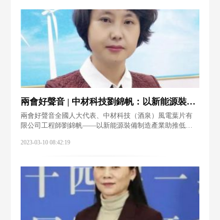
兩會好聲音 | 中材科技劉錦帆：以新能源裝備制造產業助推低碳轉型
兩會好聲音全國人大代表、中材科技（酒泉）風電葉片有
限公司工程師劉錦帆——以新能源裝備制造產業助推低碳
轉型第十四屆全國人大代表劉錦帆是中材科技（酒泉）風
2023-03-10 08:42:19
電葉片有限公司的一名工程師。2009年7月大學畢業后，她
來到中材酒泉從事風力發電新能源建設