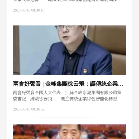
法力度“今年兩會是黨的二十大勝利召開后的一次非常重要
2023-03-10 08:39:18
的會議，作為新當選的全國人大代表，能夠在更高的平臺
上為行業發聲，感到非常榮幸。”全國河南
兩會好聲音 | 金峰集團徐云飛：讓傳統企業更“年輕有為”
兩會好聲音全國人大代表、江蘇金峰水泥集團有限公司黨
委書記、總裁徐云飛——關注傳統企業綠色智能化轉型問
題今年，36歲的徐云飛迎來人生中最光榮的時刻： 在1月份
2023-03-10 08:36:52
召開的省人代會上，他被選舉為第十四 屆全國人大代
表。“是榮譽，更是挑戰；有忐忑，更有