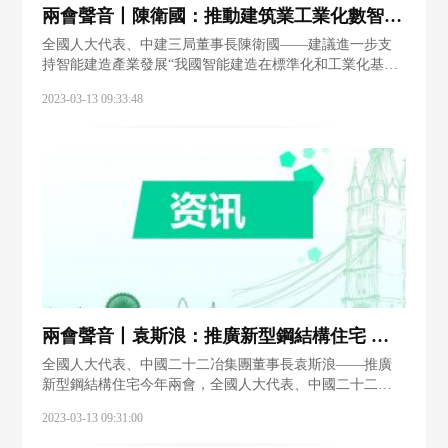
兩會聲音丨陳衛國：推動建筑業工業化數智化升級
全國人大代表、中建三局董事長陳衛國——建議進一步支
持智能建造產業發展“我國智能建造在標準化和工業化基
礎、核心資源培育、產業生態打造等方面，與發達國家相
2023-03-13 09:33:48
比，還存在一定差距，需要加快體系化推進。”本次全國兩
會，全國人大代表、中建三局黨委書記、董
兩會聲音丨袁斯浪：推廣新型鋼結構住宅 促進建筑業和鋼鐵業深度融合
全國人大代表、中國二十二冶集團董事長袁斯浪——推廣
新型鋼結構住宅今年兩會，全國人大代表、中國二十二冶
集團有限公司黨委書記、董事長袁斯浪向大會提出建議，
2023-03-13 09:31:00
推廣新型鋼結構住宅，拓寬鋼鐵行業應用場景。 據悉，我
國鋼結構建筑在總建筑量中占比5%～7%