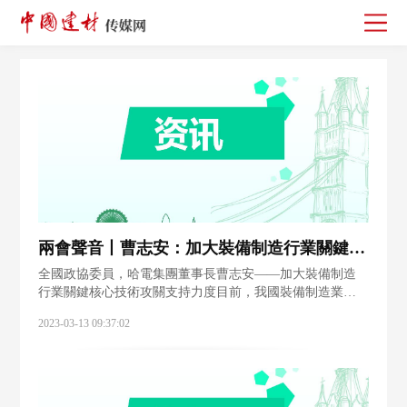
兩會聲音丨曹志安：加大裝備制造行業關鍵核心技術攻關支持力度
全國政協委員，哈電集團董事長曹志安——加大裝備制造
行業關鍵核心技術攻關支持力度目前，我國裝備制造業產
業體系完備，且不斷向中高端發展，正加速融入全球產業
2023-03-13 09:37:02
鏈，競爭力持續提升，但產業鏈仍然存在“卡脖子”短板問
題，加快增強裝備制造業產業鏈自主可控能