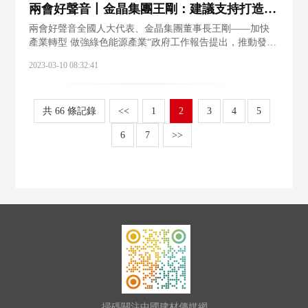
兩會好聲音丨金晶集團王剛：建議支持打造綠色能源產業鏈
兩會好聲音全國人大代表、金晶集團董事長王剛——加快
產業轉型 做強綠色能源產業“政府工作報告提出，推動發展
方式綠色轉型。推動重點領域節能降碳，持續打好藍天、
2023-03-10 08:32:41
碧水、凈土保衛戰。聽后倍感振奮、備受鼓舞，對金晶集
團堅定走好三大綠色賽道發展之路更加信
共 66 條記錄
<<
1
2
3
4
5
6
7
>>
掃碼關注中國建材傳媒網