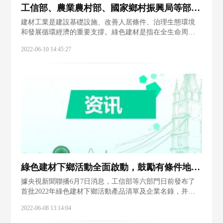
工信部、農業農村部、國家鄉村振興局等部門有關司局負責人談綠色建材下鄉
建材工業是建設基礎設施、改善人居條件、治理生態環境
和發展循環經濟的重要支撐。綠色建材是指在全生命周期
內，可減少一次資源消耗、可減輕生態環境影響，具有“節
2022-06-10 14:45:27
能、減排、安全、便利和可循環”特征的建材產品。黨中
央、國務院高度重視綠色建材產業發展和推
綠色建材下鄉活動全面啟動，鼓勵有條件地區予以適當補貼
據央視新聞聯播6月7日消息，工信部等六部門日前發布了
首批2022年綠色建材下鄉活動產品清單及企業名錄，并啟
動活動公共信息發布平臺，鼓勵有條件的地區對綠色建材
2022-06-08 13:14:04
消費予以適當補貼或貸款貼息，發揮電商平臺優勢，引導
激發消費。在前一天，2022年綠色