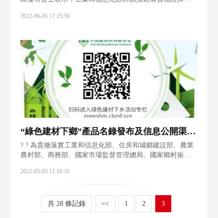
攬子措施為契機，全力提振工業經濟企穩回升，為穩住經
2022-06-05 17:25:59
濟大盤提供堅實支撐。著力擴大投資和消費。加快實施制
造業“十四五”規劃重大工程和項目、重點
“綠色建材下鄉”產品名錄發布及信息公開渠道開通
? ? 為貫徹落實工業和信息化部、住房和城鄉建設部、農業
農村部、商務部、國家市場監督管理總局、國家鄉村振興
局《關于開展2022年綠色建材下鄉活動的通知》（工信廳
2022-05-05 11:16:16
聯原〔2022〕7號），加快綠色建材生產、認證和推廣應
用，促
共 28 條記錄
<<
1
2
3