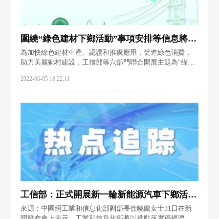
圍繞“綠色建材下鄉活動”事項安排等信息將于6月6日發布
為加快綠色建材生產、認證和推廣應用，促進綠色消費，
助力美麗鄉村建設，工信部等六部門聯合開展主題為“綠色
建材進萬家? 美好生活共創建”的綠色建材下鄉活動。據介
2022-06-05 18:22:11
紹，活動委托中國建筑材料聯合會、綠色建材產品認證技
術委員會牽頭，會同中國建
工信部：正式開展新一輪新能源汽車下鄉活動 后續還將組織家電、綠色建材下鄉等活動
來源：中國網工業和信息化部副部長徐曉蘭女士31日在新
聞發布會上表示，工業和信息化部將以推動落實穩經濟一