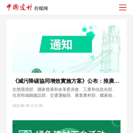
《減污降碳協同增效實施方案》公布：推廣使用綠色建材 大力支持水泥行業原燃料替代……
生態環境部、國家發展和改革委員會、工業和信息化部、
住房和城鄉建設部、交通運輸部、農業農村部、國家能源
局等七部門近日聯合下發通知，《減污降碳協同增效實施
2022-06-30 15:11:26
方案》已經碳達峰碳中和工作領導小組同意，予以公開。
方案中明確，到2025年，減污降碳協同推