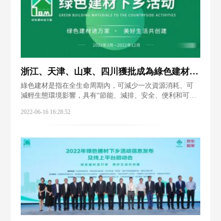
浙江、天津、山東、四川獲批成為綠色建材下鄉活動試點地區
綠色建材是指在全生命周期內，可減少一次資源消耗、可
減輕生態環境影響，具有“節能、減排、安全、便利和可循
環”特征的建材產品。隨著大家對住房功能、品質及舒適度
2022-06-16 16:28:52
等方面的需求升級，綠色低碳建材已成為新的消費趨勢。
近日，由工信部、住建部、農業農村部等