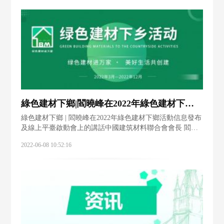
綠色建材下鄉|閻曉峰在2022年綠色建材下鄉活動信息發布及線上平臺啟動會上的講話
綠色建材下鄉 | 閻曉峰在2022年綠色建材下鄉活動信息發布
及線上平臺啟動會上的講話中國建筑材料聯合會會長 閻曉
峰 各位嘉賓、各位朋友： 大家上午好! 首先，
2022-06-08 10:52:16
我代表中國建筑材料聯合會，代表綠色建材下鄉活動推進
組，對出席發布會的嘉賓和朋