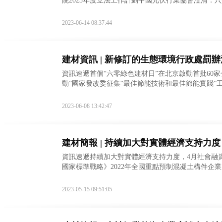
院2023年度立法工作計劃中國光伏行業協會澄清：
完成交通固定資產投資1萬億元2023中國混凝土與水
2023-06-14 08:37:44
建材資訊 | 新修訂的生態環境行政處罰辦
資訊速遞首個“六零綠色建材日”在北京啟動首批60
動”國家發改委征集“最佳節能技術和最佳節能實踐”
修訂的生態環境行政處罰辦法7月1日起施行工信
2023-06-08 13:42:47
建材簡報 | 持續加大對實體經濟支持力度，
資訊速遞持續加大對實體經濟支持力度，4月社會融資
國家標準戰略》2022年全國重點預制混凝土構件企
改造福建啟動省級重點用能行業能效“領跑者”標
2023-05-15 09:51:05