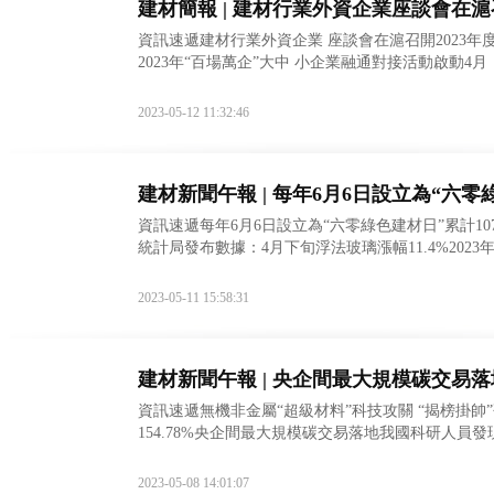
建材簡報 | 建材行業外資企業座談會在
資訊速遞建材行業外資企業 座談會在滬召開2023年
2023年“百場萬企”大中 小企業融通對接活動啟動4
業在數字場景創新專業賽脫穎而出67
2023-05-12 11:32:46
建材新聞午報 | 每年6月6日設立為“六零
資訊速遞每年6月6日設立為“六零綠色建材日”累計1
統計局發布數據：4月下旬浮法玻璃漲幅11.4%20
《建筑門窗、幕墻用密 封膠條》公開征求
2023-05-11 15:58:31
建材新聞午報 | 央企間最大規模碳交易落
資訊速遞無機非金屬“超級材料”科技攻關 “揭榜掛
154.78%央企間最大規模碳交易落地我國科研人
策研究工作組首次工作會議召開《建筑衛生陶瓷行
2023-05-08 14:01:07