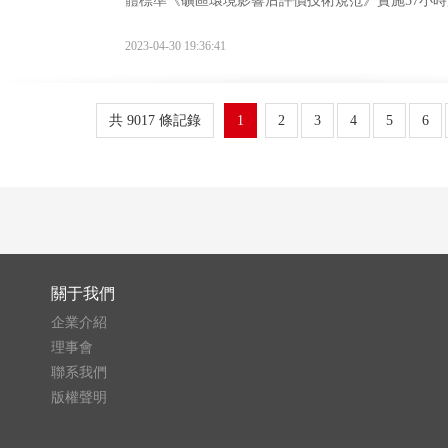
體標準《礦區環境影響后評價技術規范》實施57小時澆
月水泥專用設備產量同比下降1.2%《赤泥綜合利
2023-04-30 19:36:41
共 9017 條記錄
1
2
3
4
5
6
關于我們
企業介紹
理事會
聯系我們
版權聲明