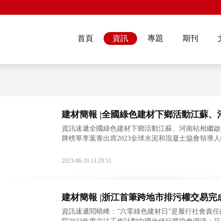
首頁
資訊
專題
期刊
建材簡報 |全國綠色建材下鄉活動江蘇
資訊速遞全國綠色建材下鄉活動江蘇、河南站相繼啟動建
牌榜單李葉青出席2023全球水泥和混凝土協會領導
安提出“無廢城市”建設新舉措哈玻院助力一箭4
2023-06-20 11:29:51
建材簡報 |浙江首筆跨地市排污權交易完
資訊速遞閻曉峰：“六零綠色建材日”是履行社會責