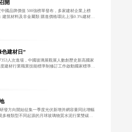
滬召開
度中國品牌價值 500強榜單發布，多家建材企業上榜
月：建筑材料及非金屬類 購進價格環比上漲0.3%建材企
綠色建材日”
07353人次進場，中國玻璃展觀展人數創歷史新高國家
23年度建材行業職業技能標準制修訂工作啟動國家標準
地
帥”研發方向開始征集一季度光伏新增并網容量同比增幅
員發現多種類型不同起源的月球玻璃物質水泥行業雙碳政