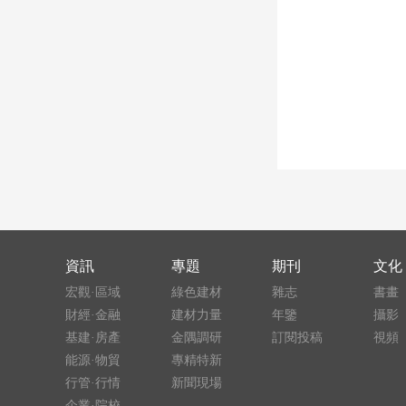
資訊
專題
期刊
文化
宏觀·區域
綠色建材
雜志
書畫
財經·金融
建材力量
年鑒
攝影
基建·房產
金隅調研
訂閱投稿
視頻
能源·物貿
專精特新
行管·行情
新聞現場
企業·院校