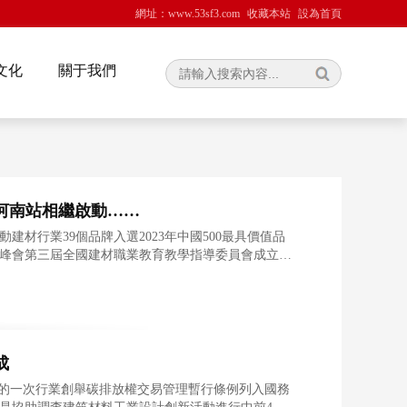
網址：www.53sf3.com
收藏本站
設為首頁
文化
關于我們
、河南站相繼啟動……
材行業39個品牌入選2023年中國500最具價值品
人峰會第三屆全國建材職業教育教學指導委員會成立西
成
任的一次行業創舉碳排放權交易管理暫行條例列入國務