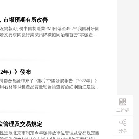
復，市場預期有所改善
報4月份中國制造業PMI回落至49.2%我國科研團
發文要求陶瓷行業減污降碳協同治理首套“零碳產業
省
22年）》發布
料聯合會詮釋來了《數字中國發展報告（2022年）》
用石材等14種產品質量監督抽查實施細則浙江建設領
城
二維碼
位管理及交易規定
分享
性進展北京市制定今年碳排放單位管理及交易規定團