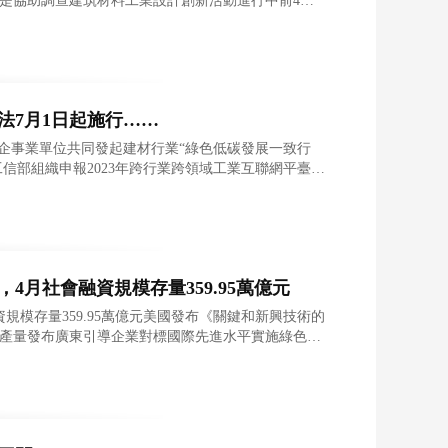
只是協助調查建筑材料工業設計創新活動進行中前4月
法7月1日起施行……
家企事業單位共同發起建材行業“綠色低碳發展一致行
工信部組織申報2023年跨行業跨領域工業互聯網平臺新
4月社會融資規模存量359.95萬億元
規模存量359.95萬億元美國發布《關鍵和新興技術的
業產量發布廣東引導企業對標國際先進水平實施綠色化