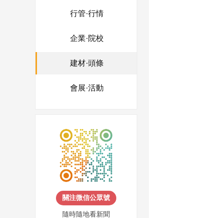
行管·行情
企業·院校
建材·頭條
會展·活動
關注微信公眾號
隨時隨地看新聞