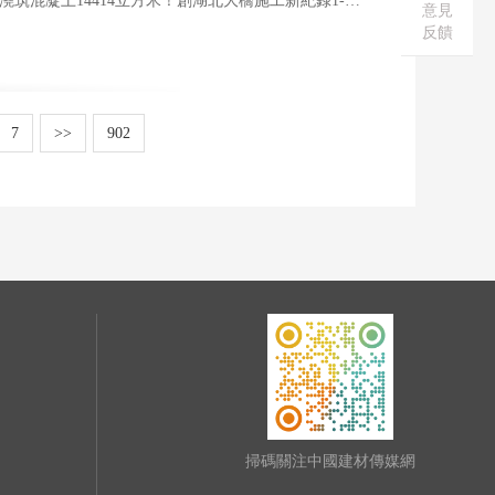
筑混凝土14414立方米！創湖北大橋施工新紀錄1-3
意見
反饋
7
>>
902
掃碼關注中國建材傳媒網