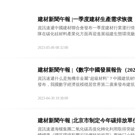
建材新聞午報 |一季度建材生產需求恢
資訊速遞中國建材聯合會發布一季度建材行業運行情況簡
隊在碳化硅材料產業化方面再迎進展福建生態環境廳
園”地方標準出臺，內蒙古推動工業綠色發展黑龍江
2023-05-06 08:32:00
建材新聞午報 |《數字中國發展報告（20
資訊速遞什么是無機非金屬“超級材料”？中國建筑材
發布，我國數字經濟規模穩居世界第二廣東發布建筑
域擬推廣應用和限制、禁止使用技術名單公示中又一
2023-04-30 19:38:09
建材新聞午報 |北京市制定今年碳排放單
資訊速遞海螺集團二氧化碳高值化轉化利用取得突破