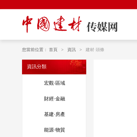
您當前位置：
首頁
>
資訊
>
建材·頭條
資訊分類
宏觀·區域
財經·金融
基建·房產
能源·物貿