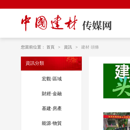
您當前位置：
首頁
>
資訊
>
建材·頭條
資訊分類
宏觀·區域
財經·金融
基建·房產
能源·物貿