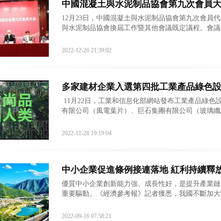
中國混凝土與水泥制品協會第九次會員大
12月23日，中國混凝土與水泥制品協會第九次會員
與水泥制品協會換屆工作暨其他會議既定議程。會議
緊接著舉行的九屆一次理事會和九屆理事會監事會議
2022-12-26 21:39:02
多家建材企業入選第四批工業產品綠色
11月22日，工業和信息化部網站發布工業產品綠
有限公司（風電葉片）、巨石集團有限公司（玻璃纖
（水泥工藝裝備）、北新集團建材股份有限公司
2022-11-28 19:19:04
中小企業促進條例接連落地 紅利持續釋
優質中小企業創新能力強、成長性好，是提升產業鏈
重要驅動。《經濟參考報》記者獲悉，我國不斷加大
專精特新中小企業、專精特新“小巨人”企業的梯度培
2022-09-16 07:58:21