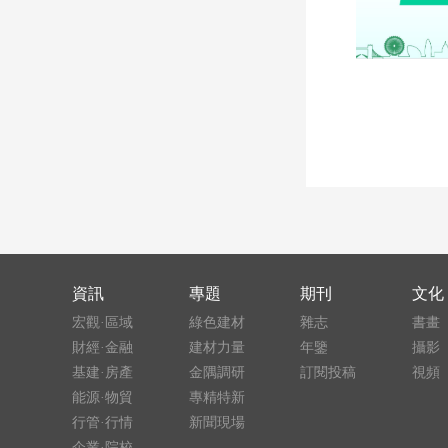
資訊
專題
期刊
文化
宏觀·區域
綠色建材
雜志
書畫
財經·金融
建材力量
年鑒
攝影
基建·房產
金隅調研
訂閱投稿
視頻
能源·物貿
專精特新
行管·行情
新聞現場
企業·院校