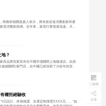
節上，商務部相關負責人表示，將有效促進消費創新和產
家居消費新熱潮。近年來，家居行業發展迅速。天眼
之地？
家具品牌宜家宣布在中國市場關閉上海楊浦店。此前
月連續關閉2家門店，在中國已經深耕了20余年的宜
地大型
二維碼
者有權拒絕驗收
分享
丹)“0元設計、終身維護、全屋定制僅需XXXX元……”如