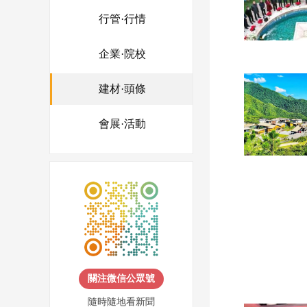
行管·行情
企業·院校
建材·頭條
會展·活動
關注微信公眾號
隨時隨地看新聞