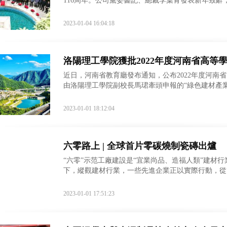
116周年。公司黨委書記、總裁李葉青發表新年致
總部員工代表參加活動。李葉青在致辭中表示，2022
2023-01-04 16:04:18
洛陽理工學院獲批2022年度河南省高
近日，河南省教育廳發布通知，公布2022年度河南
由洛陽理工學院副校長馬珺牽頭申報的“綠色建材產
省級人文社科科研平臺建設上的新突破。
2023-01-01 18:12:04
六零路上 | 全球首片零碳燒制瓷磚出爐
“六零”示范工廠建設是“宜業尚品、造福人類”建材
下，縱觀建材行業，一些先進企業正以實際行動，從
源綜合利用、數字化智能化等方面的深刻變革，發揮
2023-01-01 17:51:23