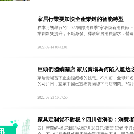
家居行業要加快全產業鏈的智能轉型
在本月初舉行的“2022國際消費季”家居煥新消費
業創新雙提升，不斷激發、釋放家居消費需求，營造
查數據顯示，目前我國有家居企業495.2萬余家，今
2022-09-14 08:42:01
巨頭們陸續關店 家居賣場為何陷入尷尬
家居賣場當下正面臨嚴峻的挑戰。不久前，全球知名
的4月1日，宜家中國已宣布貴陽線下門店關閉。3個
家，露出了些許疲態。 除宜家家居之外，全國多
2022-08-23 10:57:55
家具定制貨不對板？四川省消委：消費
四川新聞網-首屏新聞成都7月28日訊(張茜 記者 李