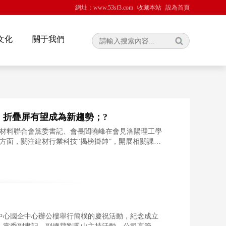
網址：www.53sf3.com
收藏本站
設為首頁
文化
關于我們
；折疊屏有望成為新趨勢；?
建筑材料聯合會黨委書記、會長閻曉峰在會見洛陽理工學
方面，關注建材行業科技“揭榜掛帥”，開展相關課題
產
務中心國企中心辦公樓舉行簡樸的慶祝活動，紀念成立