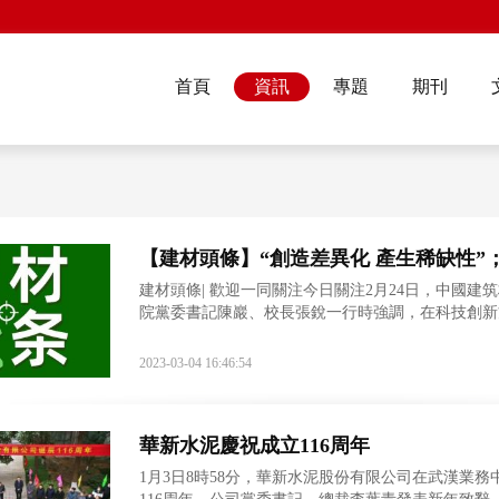
首頁
資訊
專題
期刊
【建材頭條】“創造差異化 產生稀缺性”
建材頭條| 歡迎一同關注今日關注2月24日，中國
院黨委書記陳巖、校長張銳一行時強調，在科技創新
研究，強化超前意識，進行超前定位，創造差異化，
2023-03-04 16:46:54
華新水泥慶祝成立116周年
1月3日8時58分，華新水泥股份有限公司在武漢業