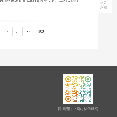
身定制更加個性化且符合實際需求。但家具定制行業
意見
反饋
7
8
>>
903
掃碼關注中國建材傳媒網