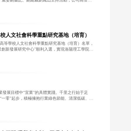
辭，黨委副書記、副總裁劉鳳山主持活動，公司高管及
等學校人文社會科學重點研究基地（培育）
省高等學校人文社會科學重點研究基地（培育）名單，
業創新發展研究中心”順利入選，實現洛陽理工學院在
行業發展目標中“宜業”的具體實踐。千里之行始于足
“一零”起步，積極擁抱行業綠色節能、清潔低碳、資
自身