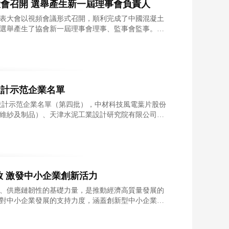
會召開 選舉產生新一屆理事會負責人
代表大會以視頻會議形式召開，順利完成了中國混凝土
選舉產生了協會新一屆理事會理事、監事會監事。在
上，選
設計示范企業名單
色設計示范企業名單（第四批），中材科技風電葉片股份
維紗及制品）、天津水泥工業設計研究院有限公司
放 激發中小企業創新活力
、供應鏈韌性的基礎力量，是推動經濟高質量發展的
對中小企業發展的支持力度，涵蓋創新型中小企業、
育服務體