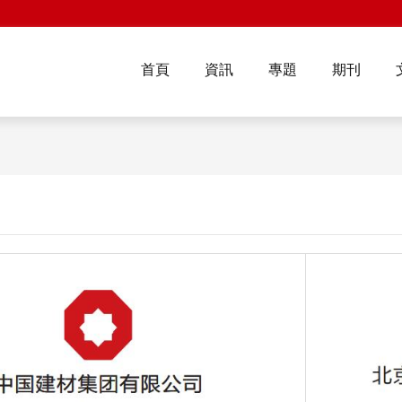
首頁
資訊
專題
期刊