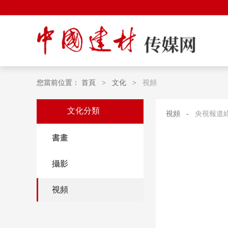
您當前位置：
首頁
>
文化
>
視頻
文化分類
視頻
-
央視報道
書畫
攝影
視頻